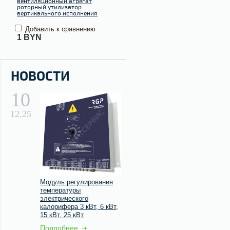
вентиляционный агрегат
роторный утилизатор
вертикального исполнения
Добавить к сравнению
1
BYN
НОВОСТИ
10
12.25
Модуль регулирования
температуры
электрического
калорифера 3 кВт, 6 кВт,
15 кВт, 25 кВт
Подробнее