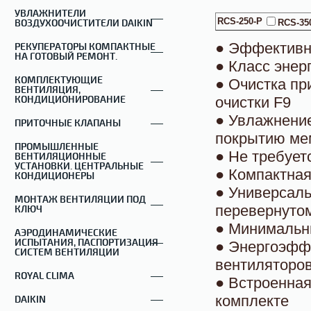
УВЛАЖНИТЕЛИ
RCS-250-P
ВОЗДУХООЧИСТИТЕЛИ DAIKIN
RCS-35
● Эффективн
РЕКУПЕРАТОРЫ КОМПАКТНЫЕ
НА ГОТОВЫЙ РЕМОНТ.
● Класс энер
КОМПЛЕКТУЮЩИЕ
● Очистка пр
ВЕНТИЛЯЦИЯ,
КОНДИЦИОНИРОВАНИЕ
очистки F9
● Увлажнение
ПРИТОЧНЫЕ КЛАПАНЫ
покрытию ме
ПРОМЫШЛЕННЫЕ
● Не требует
ВЕНТИЛЯЦИОННЫЕ
УСТАНОВКИ. ЦЕНТРАЛЬНЫЕ
● Компактная
КОНДИЦИОНЕРЫ
● Универсаль
МОНТАЖ ВЕНТИЛЯЦИИ ПОД
перевернуто
КЛЮЧ
● Минимальны
АЭРОДИНАМИЧЕСКИЕ
ИСПЫТАНИЯ, ПАСПОРТИЗАЦИЯ
● Энергоэфф
СИСТЕМ ВЕНТИЛЯЦИИ
вентиляторо
ROYAL CLIMA
● Встроенная
комплекте
DAIKIN