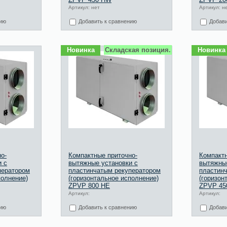
Артикул: нет
Артикул: н
нию
Добавить к сравнению
Добави
Новинка
Складская позиция.
Новинка
о-
Компактные приточно-
Компактн
и с
вытяжные установки с
вытяжные
ператором
пластинчатым рекуператором
пластин
полнение)
(горизонтальное исполнение)
(горизон
ZPVP 800 HE
ZPVP 45
Артикул:
Артикул:
нию
Добавить к сравнению
Добави