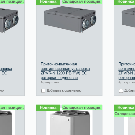
ая позиция.
Новинка
Складская позиция.
Новинка
Приточно-вытяжная
Приточн
ановка
вентиляционная установка
вентиляц
) EC
ZPVR-N 1200 PE(PW) EC
ZPVR-N 
роторная подвесная
роторная
Артикул: нет
Артикул: н
нию
Добавить к сравнению
Добави
ая позиция.
Новинка
Складская позиция.
Новинка
Складская