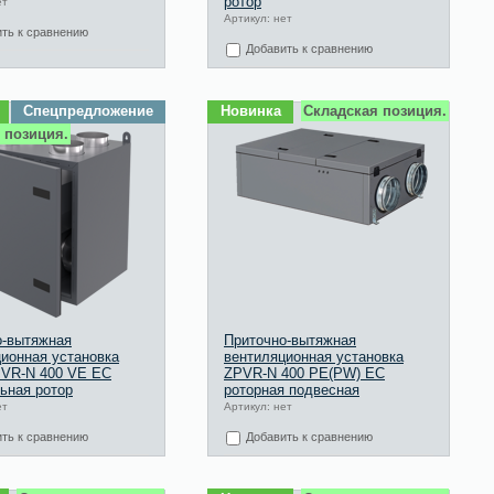
ротор
ет
Артикул: нет
ть к сравнению
Добавить к сравнению
Спецпредложение
Новинка
Складская позиция.
 позиция.
о-вытяжная
Приточно-вытяжная
ионная установка
вентиляционная установка
PVR-N 400 VЕ EC
ZPVR-N 400 PE(PW) EC
ьная ротор
роторная подвесная
ет
Артикул: нет
ть к сравнению
Добавить к сравнению