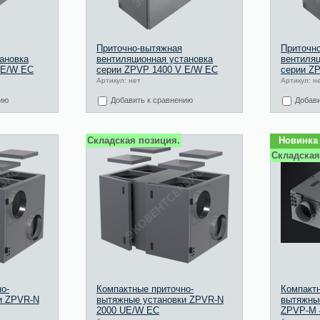
Приточно-вытяжная
Приточн
ановка
вентиляционная установка
вентиляц
 E/W EC
серии ZPVP 1400 V E/W EC
серии Z
Артикул: нет
Артикул: н
нию
Добавить к сравнению
Добави
Складская позиция.
Новинка
Складская
о-
Компактные приточно-
Компактн
и ZPVR-N
вытяжные установки ZPVR-N
вытяжные
2000 UE/W ЕС
ZPVP-M 