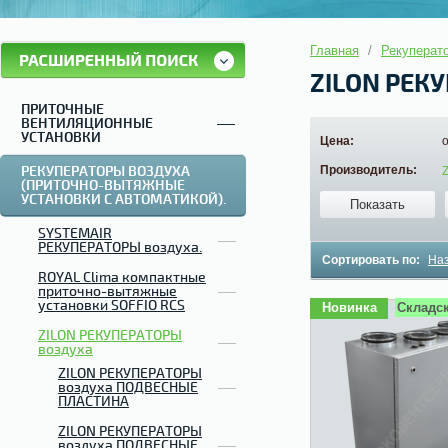
Главная
/
Рекуперато
ZILON РЕК
ПРИТОЧНЫЕ
ВЕНТИЛЯЦИОННЫЕ
УСТАНОВКИ
Цена:
РЕКУПЕРАТОРЫ ВОЗДУХА
Производитель:
(ПРИТОЧНО-ВЫТЯЖНЫЕ
УСТАНОВКИ С АВТОМАТИКОЙ).
Показать
SYSTEMAIR
РЕКУПЕРАТОРЫ воздуха.
Сортировать по:
На
ROYAL Clima компактные
приточно-вытяжные
установки SOFFIO RCS
Новинка
Складск
ZILON РЕКУПЕРАТОРЫ
воздуха
ZILON РЕКУПЕРАТОРЫ
воздуха ПОДВЕСНЫЕ
ПЛАСТИНА
ZILON РЕКУПЕРАТОРЫ
воздуха ПОДВЕСНЫЕ