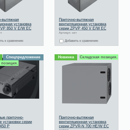
о-вытяжная
Приточно-вытяжная
ионная установка
вентиляционная установка
PVP 850 V E/W EC
серии ZPVP 450 V E/W EC
ет
Артикул: нет
ть к сравнению
Добавить к сравнению
Спецпредложение
Новинка
Складская позиция.
 позиция.
ые приточно-
Приточно-вытяжная
 установки серии
вентиляционная установка
450 P
серии ZPVR-N 700 HE/W EC