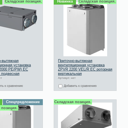
Складская позиция.
Новинка
Складская позиция.
о-вытяжная
Приточно-вытяжная
ионная установка
вентиляционная установка
2000 PE(PW) EC
ZPVR 2200 VEL/R EC роторная
 подвесная
вертикальная
ет
Артикул: нет
ть к сравнению
Добавить к сравнению
Спецпредложение
Складская позиция.
 позиция.