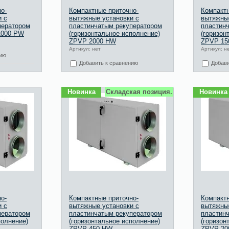
о-
Компактные приточно-
Компактн
и с
вытяжные установки с
вытяжные
ператором
пластинчатым рекуператором
пластин
1000 PW
(горизонтальное исполнение)
(горизон
ZPVP 2000 HW
ZPVP 15
Артикул: нет
Артикул: н
нию
Добавить к сравнению
Добави
Новинка
Складская позиция.
Новинка
о-
Компактные приточно-
Компактн
и с
вытяжные установки с
вытяжные
ператором
пластинчатым рекуператором
пластин
полнение)
(горизонтальное исполнение)
(горизон
ZPVP 450 HW
ZPVP 20