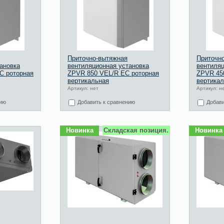
Приточно-вытяжная
Приточн
ановка
вентиляционная установка
вентиляц
C роторная
ZPVR 850 VEL/R EC роторная
ZPVR 45
вертикальная
вертика
Артикул: нет
Артикул: н
нию
Добавить к сравнению
Добави
Новинка
Складская позиция.
Новинка