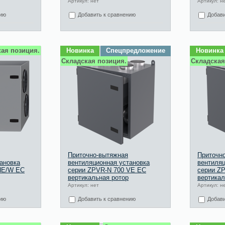
Артикул: нет
Артикул: н
нию
Добавить к сравнению
Добави
ая позиция.
Новинка
Спецпредложение
Новинка
Складская позиция.
Складская
Приточно-вытяжная
Приточн
ановка
вентиляционная установка
вентиляц
HE/W EC
серии ZPVR-N 700 VЕ EC
серии Z
вертикальная ротор
вертикал
Артикул: нет
Артикул: н
нию
Добавить к сравнению
Добави