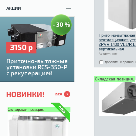
АКЦИИ
- 30 %
Приточно-вытяжная
вентиляционная уст
ZPVR 1400 VEL/R E
3150 р
вертикальная
Артикул: нет
Приточно-вытяжные
Добавить к сравне
установки RCS-350-P
с рекуперацией
Складская позиция.
НОВИНКИ!
все
Складская позиция.