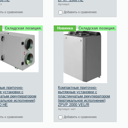
ет
Артикул:
ть к сравнению
Добавить к сравнению
Складская позиция.
Новинка
Складская позиция.
ые приточно-
Компактные приточно-
 установки с
вытяжные установки с
чатым рекуператором
пластинчатым рекуператором
тальное исполнение)
(вертикальное исполнение)
0 HE
ZPVP 2000 VEL/R
Артикул: нет
ть к сравнению
Добавить к сравнению