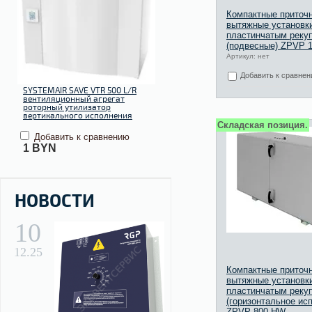
Компактные приточн
вытяжные установк
пластинчатым реку
(подвесные) ZPVP 
Артикул: нет
Добавить к сравне
SYSTEMAIR SAVE VTR 500 L/R
вентиляционный агрегат
роторный утилизатор
вертикального исполнения
Складская позиция.
Добавить к сравнению
1
BYN
НОВОСТИ
10
12.25
Компактные приточн
вытяжные установк
пластинчатым реку
(горизонтальное ис
ZPVP 800 HW