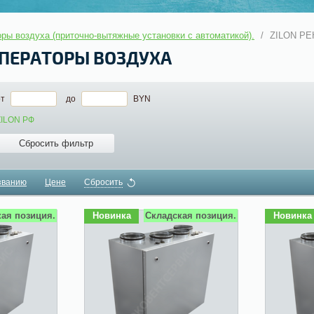
ры воздуха (приточно-вытяжные установки с автоматикой).
/
ZILON РЕ
УПЕРАТОРЫ ВОЗДУХА
от
до
BYN
ZILON РФ
Сбросить фильтр
званию
Цене
Сбросить
ая позиция.
Новинка
Складская позиция.
Новинка