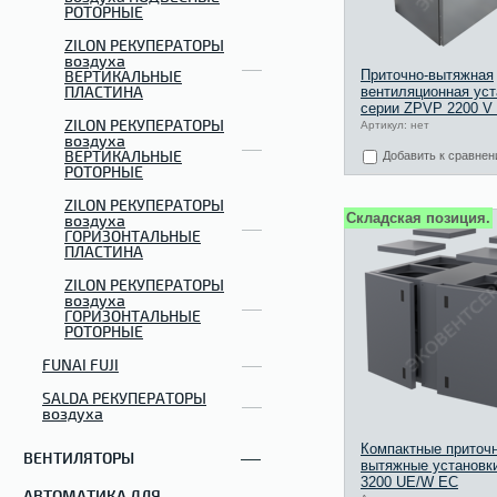
РОТОРНЫЕ
ZILON РЕКУПЕРАТОРЫ
воздуха
Приточно-вытяжная
ВЕРТИКАЛЬНЫЕ
ПЛАСТИНА
вентиляционная уст
серии ZPVP 2200 V
ZILON РЕКУПЕРАТОРЫ
Артикул: нет
воздуха
ВЕРТИКАЛЬНЫЕ
Добавить к сравне
РОТОРНЫЕ
ZILON РЕКУПЕРАТОРЫ
Складская позиция.
воздуха
ГОРИЗОНТАЛЬНЫЕ
ПЛАСТИНА
ZILON РЕКУПЕРАТОРЫ
воздуха
ГОРИЗОНТАЛЬНЫЕ
РОТОРНЫЕ
FUNAI FUJI
SALDA РЕКУПЕРАТОРЫ
воздуха
Компактные приточн
ВЕНТИЛЯТОРЫ
вытяжные установк
3200 UE/W ЕС
АВТОМАТИКА ДЛЯ