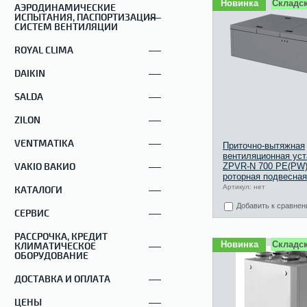
Новинка
Складск
АЭРОДИНАМИЧЕСКИЕ
ИСПЫТАНИЯ, ПАСПОРТИЗАЦИЯ
СИСТЕМ ВЕНТИЛЯЦИИ
ROYAL CLIMA
DAIKIN
SALDA
ZILON
VENTMATIKA
Приточно-вытяжная
вентиляционная уст
VAKIO ВАКИО
ZPVR-N 700 PE(PW
роторная подвесная
Артикул: нет
КАТАЛОГИ
Добавить к сравне
СЕРВИС
РАССРОЧКА, КРЕДИТ
Новинка
Складск
КЛИМАТИЧЕСКОЕ
ОБОРУДОВАНИЕ
ДОСТАВКА И ОПЛАТА
ЦЕНЫ