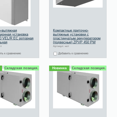
о-вытяжная
Компактные приточно-
ионная установка
вытяжные установки с
0 VEL/R EC роторная
пластинчатым рекуператором
льная
(подвесные) ZPVP 450 PW
ет
Артикул: нет
ть к сравнению
Добавить к сравнению
Складская позиция.
Новинка
Складская позиция.